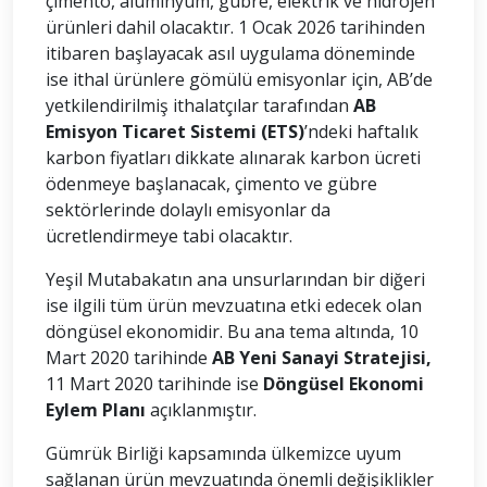
çimento, alüminyum, gübre, elektrik ve hidrojen
ürünleri dahil olacaktır. 1 Ocak 2026 tarihinden
itibaren başlayacak asıl uygulama döneminde
ise ithal ürünlere gömülü emisyonlar için, AB’de
yetkilendirilmiş ithalatçılar tarafından
AB
Emisyon Ticaret Sistemi (ETS)
’ndeki haftalık
karbon fiyatları dikkate alınarak karbon ücreti
ödenmeye başlanacak, çimento ve gübre
sektörlerinde dolaylı emisyonlar da
ücretlendirmeye tabi olacaktır.
Yeşil Mutabakatın ana unsurlarından bir diğeri
ise ilgili tüm ürün mevzuatına etki edecek olan
döngüsel ekonomidir. Bu ana tema altında, 10
Mart 2020 tarihinde
AB Yeni Sanayi Stratejisi,
11 Mart 2020 tarihinde ise
Döngüsel Ekonomi
Eylem Planı
açıklanmıştır.
Gümrük Birliği kapsamında ülkemizce uyum
sağlanan ürün mevzuatında önemli değişiklikler